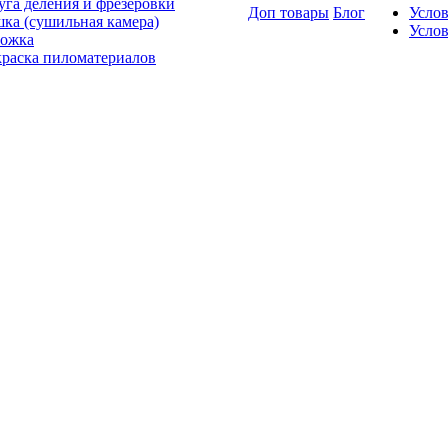
уга деления и фрезеровки
Доп товары
Блог
Усло
ка (сушильная камера)
Услов
ожка
раска пиломатериалов