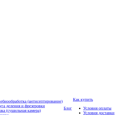
Как купить
ебиообработка (антисептирование)
уга деления и фрезеровки
Блог
Условия оплаты
ка (сушильная камера)
Условия доставки