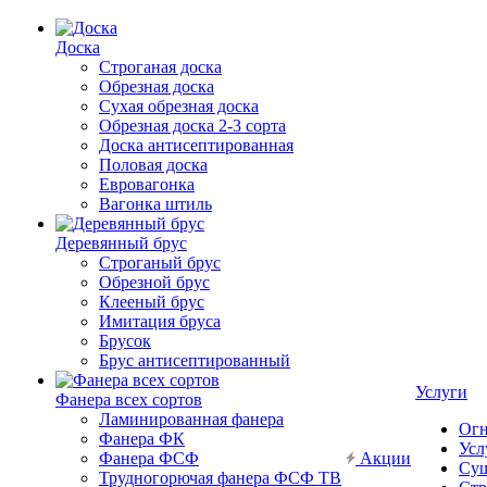
Доска
Строганая доска
Обрезная доска
Сухая обрезная доска
Обрезная доска 2-3 сорта
Доска антисептированная
Половая доска
Евровагонка
Вагонка штиль
Деревянный брус
Строганый брус
Обрезной брус
Клееный брус
Имитация бруса
Брусок
Брус антисептированный
Услуги
Фанера всех сортов
Ламинированная фанера
Огн
Фанера ФК
Усл
Фанера ФСФ
Акции
Суш
Трудногорючая фанера ФСФ ТВ