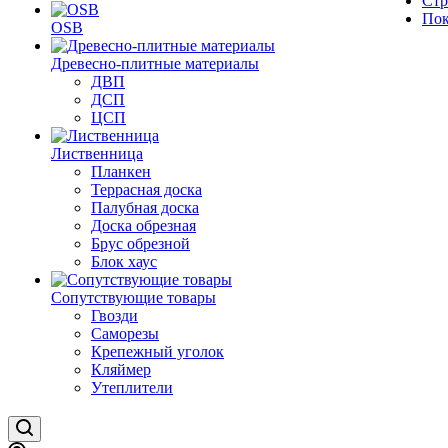
Стр
Пок
OSB
Древесно-плитные материалы
ДВП
ДСП
ЦСП
Лиственница
Планкен
Террасная доска
Палубная доска
Доска обрезная
Брус обрезной
Блок хаус
Сопутствующие товары
Гвозди
Саморезы
Крепежный уголок
Кляймер
Утеплители