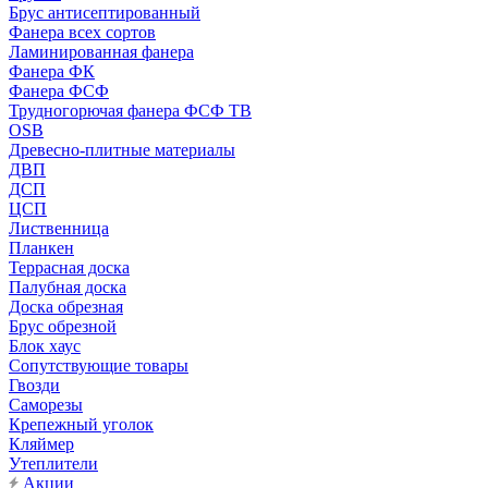
Брус антисептированный
Фанера всех сортов
Ламинированная фанера
Фанера ФК
Фанера ФСФ
Трудногорючая фанера ФСФ ТВ
OSB
Древесно-плитные материалы
ДВП
ДСП
ЦСП
Лиственница
Планкен
Террасная доска
Палубная доска
Доска обрезная
Брус обрезной
Блок хаус
Сопутствующие товары
Гвозди
Саморезы
Крепежный уголок
Кляймер
Утеплители
Акции