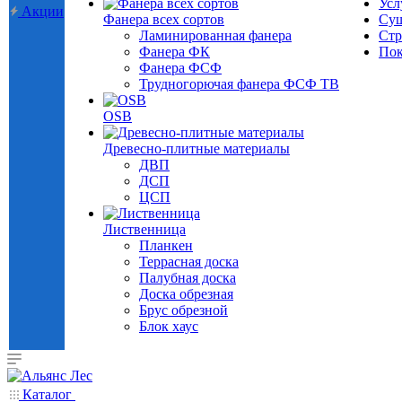
Усл
Акции
Фанера всех сортов
Суш
Ламинированная фанера
Стр
Фанера ФК
Пок
Фанера ФСФ
Трудногорючая фанера ФСФ ТВ
OSB
Древесно-плитные материалы
ДВП
ДСП
ЦСП
Лиственница
Планкен
Террасная доска
Палубная доска
Доска обрезная
Брус обрезной
Блок хаус
Каталог