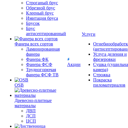
Строганый брус
Обрезной брус
Клееный брус
Имитация бруса
Брусок
Брус
антисептированный
Услуги
Фанера всех сортов
Огнебиообработк
Ламинированная
(антисептировани
фанера
Услуга деления и
Фанера ФК
фрезеровки
Фанера ФСФ
Акции
Сушка (сушильна
Трудногорючая
камера)
фанера ФСФ ТВ
Строжка
Покраска
OSB
пиломатериалов
Древесно-плитные
материалы
ДВП
ДСП
ЦСП