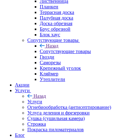
Лиственница
Планкен
Террасная доска
Палубная доска
Доска обрезная
Брус обрезной
Блок хаус
Сопутствующие товары
Назад
Сопутствующие товары
Гвозди
Саморезы
Крепежный уголок
Кляймер
Утеплители
Акции
Услуги
Назад
Услуги
Огнебиообработка (антисептирование)
Услуга деления и фрезеровки
Сушка (сушильная камера)
Строжка
Покраска пиломатериалов
Блог