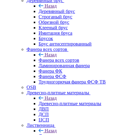
Деревянный брус
Назад
Деревянный брус
Строганый брус
Обрезной брус
Клееный брус
Имитация бруса
Брусок
Брус антисептированный
Фанера всех сортов
Назад
Фанера всех сортов
Ламинированная фанера
Фанера ФК
Фанера ФСФ
Трудногорючая фанера ФСФ ТВ
OSB
Древесно-плитные материалы
Назад
Древесно-плитные материалы
ДВП
ДСП
ЦСП
Лиственница
Назад