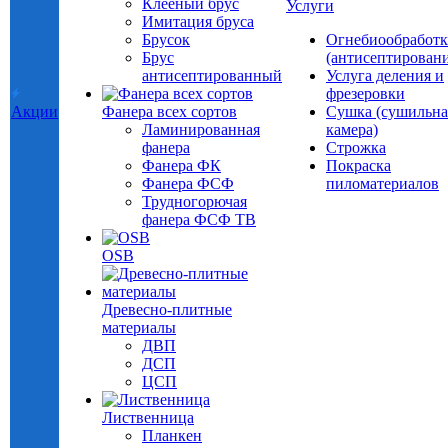
Клееный брус
Услуги
Имитация бруса
Брусок
Огнебиообработк
Брус
(антисептировани
антисептированный
Услуга деления и
фрезеровки
Акции
Фанера всех сортов
Сушка (сушильна
Ламинированная
камера)
фанера
Строжка
Фанера ФК
Покраска
Фанера ФСФ
пиломатериалов
Трудногорючая
фанера ФСФ ТВ
OSB
Древесно-плитные
материалы
ДВП
ДСП
ЦСП
Лиственница
Планкен