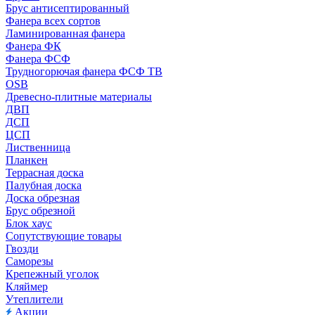
Брус антисептированный
Фанера всех сортов
Ламинированная фанера
Фанера ФК
Фанера ФСФ
Трудногорючая фанера ФСФ ТВ
OSB
Древесно-плитные материалы
ДВП
ДСП
ЦСП
Лиственница
Планкен
Террасная доска
Палубная доска
Доска обрезная
Брус обрезной
Блок хаус
Сопутствующие товары
Гвозди
Саморезы
Крепежный уголок
Кляймер
Утеплители
Акции