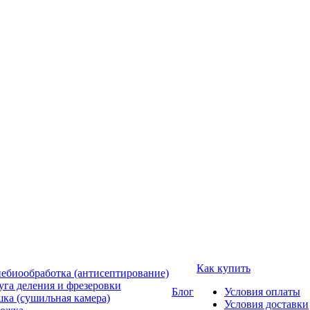
Как купить
ебиообработка (антисептирование)
уга деления и фрезеровки
Блог
Условия оплаты
ка (сушильная камера)
Условия доставки