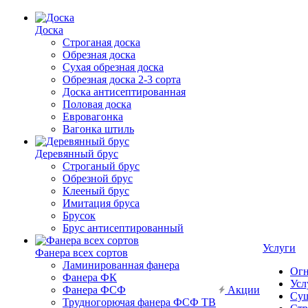
Доска
Строганая доска
Обрезная доска
Сухая обрезная доска
Обрезная доска 2-3 сорта
Доска антисептированная
Половая доска
Евровагонка
Вагонка штиль
Деревянный брус
Строганый брус
Обрезной брус
Клееный брус
Имитация бруса
Брусок
Брус антисептированный
Услуги
Фанера всех сортов
Ламинированная фанера
Огн
Фанера ФК
Усл
Фанера ФСФ
Акции
Суш
Трудногорючая фанера ФСФ ТВ