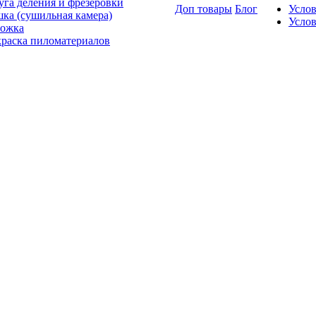
уга деления и фрезеровки
Доп товары
Блог
Усло
ка (сушильная камера)
Услов
ожка
раска пиломатериалов