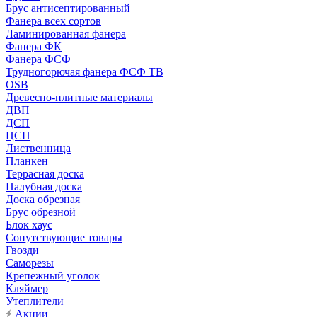
Брус антисептированный
Фанера всех сортов
Ламинированная фанера
Фанера ФК
Фанера ФСФ
Трудногорючая фанера ФСФ ТВ
OSB
Древесно-плитные материалы
ДВП
ДСП
ЦСП
Лиственница
Планкен
Террасная доска
Палубная доска
Доска обрезная
Брус обрезной
Блок хаус
Сопутствующие товары
Гвозди
Саморезы
Крепежный уголок
Кляймер
Утеплители
Акции