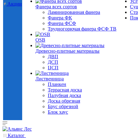
Усл
Акции
Фанера всех сортов
Суш
Ламинированная фанера
Стр
Фанера ФК
Пок
Фанера ФСФ
Трудногорючая фанера ФСФ ТВ
OSB
Древесно-плитные материалы
ДВП
ДСП
ЦСП
Лиственница
Планкен
Террасная доска
Палубная доска
Доска обрезная
Брус обрезной
Блок хаус
Каталог