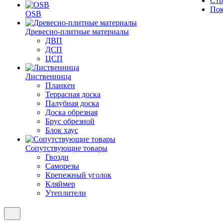
Стр
Пок
OSB
Древесно-плитные материалы
ДВП
ДСП
ЦСП
Лиственница
Планкен
Террасная доска
Палубная доска
Доска обрезная
Брус обрезной
Блок хаус
Сопутствующие товары
Гвозди
Саморезы
Крепежный уголок
Кляймер
Утеплители