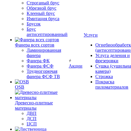
Строганый брус
Обрезной брус
Клееный брус
Имитация бруса
Брусок
Брус
антисептированный
Услуги
Фанера всех сортов
Огнебиообработк
Ламинированная
(антисептировани
фанера
Услуга деления и
Фанера ФК
фрезеровки
Фанера ФСФ
Акции
Сушка (сушильна
Трудногорючая
камера)
фанера ФСФ ТВ
Строжка
Покраска
OSB
пиломатериалов
Древесно-плитные
материалы
ДВП
ДСП
ЦСП