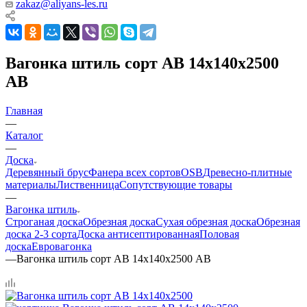
zakaz@aliyans-les.ru
Вагонка штиль сорт AB 14х140х2500
AB
Главная
—
Каталог
—
Доска
Деревянный брус
Фанера всех сортов
OSB
Древесно-плитные
материалы
Лиственница
Сопутствующие товары
—
Вагонка штиль
Строганая доска
Обрезная доска
Сухая обрезная доска
Обрезная
доска 2-3 сорта
Доска антисептированная
Половая
доска
Евровагонка
—
Вагонка штиль сорт AB 14х140х2500 AB