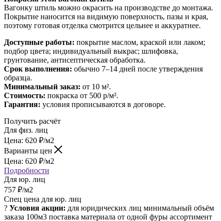
Вагонку штиль можно окрасить на производстве до монтажа.
Покрытие наносится на видимую поверхность, пазы и края,
поэтому готовая отделка смотрится цельнее и аккуратнее.
Доступные работы:
покрытие маслом, краской или лаком;
подбор цвета; индивидуальный выкрас; шлифовка,
грунтование, антисептическая обработка.
Срок выполнения:
обычно 7–14 дней после утверждения
образца.
Минимальный заказ:
от 10 м².
Стоимость:
покраска от 500 р/м².
Гарантия:
условия прописываются в договоре.
Получить расчёт
Для физ. лиц
Цена:
620
₽
/м2
Варианты цен
Цена:
620
₽
/м2
Подробности
Для юр. лиц
757
₽
/м2
Спец цена для юр. лиц
?
Условия акции:
для юридических лиц
минимальный объём
заказа 100м3
поставка материала от одной фуры
ассортимент