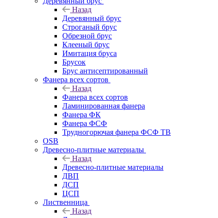
Деревянный брус
Назад
Деревянный брус
Строганый брус
Обрезной брус
Клееный брус
Имитация бруса
Брусок
Брус антисептированный
Фанера всех сортов
Назад
Фанера всех сортов
Ламинированная фанера
Фанера ФК
Фанера ФСФ
Трудногорючая фанера ФСФ ТВ
OSB
Древесно-плитные материалы
Назад
Древесно-плитные материалы
ДВП
ДСП
ЦСП
Лиственница
Назад