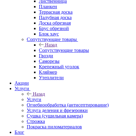
Лиственница
Планкен
Террасная доска
Палубная доска
Доска обрезная
Брус обрезной
Блок хаус
Сопутствующие товары
Назад
Сопутствующие товары
Гвозди
Саморезы
Крепежный уголок
Кляймер
Утеплители
Акции
Услуги
Назад
Услуги
Огнебиообработка (антисептирование)
Услуга деления и фрезеровки
Сушка (сушильная камера)
Строжка
Покраска пиломатериалов
Блог