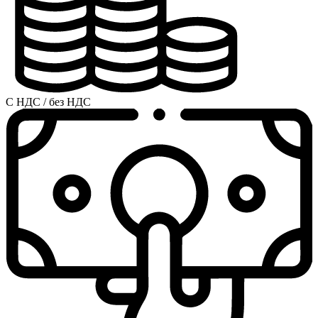
С НДС / без НДС