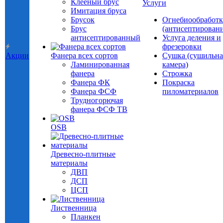
Клееный брус
Услуги
Имитация бруса
Брусок
Огнебиообработк
Брус
(антисептировани
антисептированный
Услуга деления и
фрезеровки
Акции
Фанера всех сортов
Сушка (сушильна
Ламинированная
камера)
фанера
Строжка
Фанера ФК
Покраска
Фанера ФСФ
пиломатериалов
Трудногорючая
фанера ФСФ ТВ
OSB
Древесно-плитные
материалы
ДВП
ДСП
ЦСП
Лиственница
Планкен