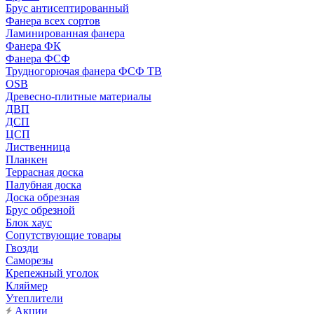
Брус антисептированный
Фанера всех сортов
Ламинированная фанера
Фанера ФК
Фанера ФСФ
Трудногорючая фанера ФСФ ТВ
OSB
Древесно-плитные материалы
ДВП
ДСП
ЦСП
Лиственница
Планкен
Террасная доска
Палубная доска
Доска обрезная
Брус обрезной
Блок хаус
Сопутствующие товары
Гвозди
Саморезы
Крепежный уголок
Кляймер
Утеплители
Акции