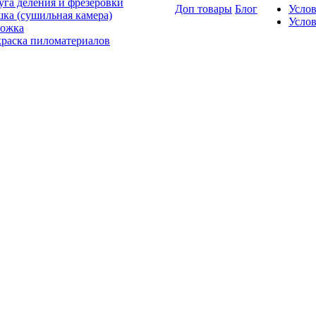
уга деления и фрезеровки
Доп товары
Блог
Усло
ка (сушильная камера)
Услов
ожка
раска пиломатериалов