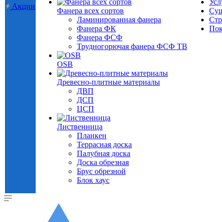
Усл
Акции
Фанера всех сортов
Суш
Ламинированная фанера
Стр
Фанера ФК
Пок
Фанера ФСФ
Трудногорючая фанера ФСФ ТВ
OSB
Древесно-плитные материалы
ДВП
ДСП
ЦСП
Лиственница
Планкен
Террасная доска
Палубная доска
Доска обрезная
Брус обрезной
Блок хаус