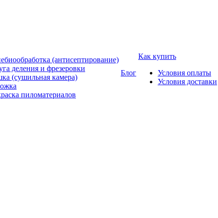
Как купить
ебиообработка (антисептирование)
уга деления и фрезеровки
Блог
Условия оплаты
ка (сушильная камера)
Условия доставки
ожка
раска пиломатериалов