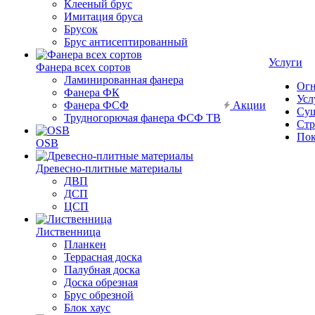
Клееный брус
Имитация бруса
Брусок
Брус антисептированный
Услуги
Фанера всех сортов
Ламинированная фанера
Огн
Фанера ФК
Усл
Фанера ФСФ
Акции
Суш
Трудногорючая фанера ФСФ ТВ
Стр
Пок
OSB
Древесно-плитные материалы
ДВП
ДСП
ЦСП
Лиственница
Планкен
Террасная доска
Палубная доска
Доска обрезная
Брус обрезной
Блок хаус