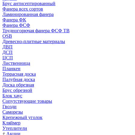
Брус антисептированный
Фанера всех сортов
Ламинированная фанера
Фанера ФК
Фанера ФСФ
Трудногорючая фанера ФСФ ТВ
OSB
Древесно-плитные материалы
ДВП
ДСП
ЦСП
Лиственница
Планкен
Террасная доска
Палубная доска
Доска обрезная
Брус обрезной
Блок хаус
Сопутствующие товары
Гвозди
Саморезы
Крепежный уголок
Кляймер
Утеплители
Акции