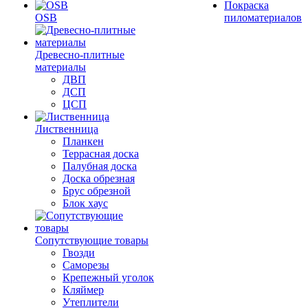
Покраска
OSB
пиломатериалов
Древесно-плитные
материалы
ДВП
ДСП
ЦСП
Лиственница
Планкен
Террасная доска
Палубная доска
Доска обрезная
Брус обрезной
Блок хаус
Сопутствующие товары
Гвозди
Саморезы
Крепежный уголок
Кляймер
Утеплители