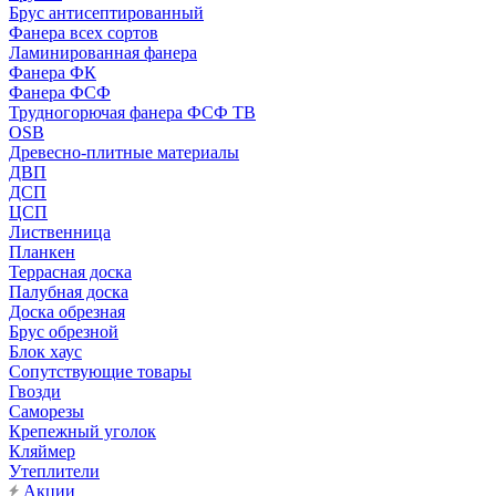
Брус антисептированный
Фанера всех сортов
Ламинированная фанера
Фанера ФК
Фанера ФСФ
Трудногорючая фанера ФСФ ТВ
OSB
Древесно-плитные материалы
ДВП
ДСП
ЦСП
Лиственница
Планкен
Террасная доска
Палубная доска
Доска обрезная
Брус обрезной
Блок хаус
Сопутствующие товары
Гвозди
Саморезы
Крепежный уголок
Кляймер
Утеплители
Акции