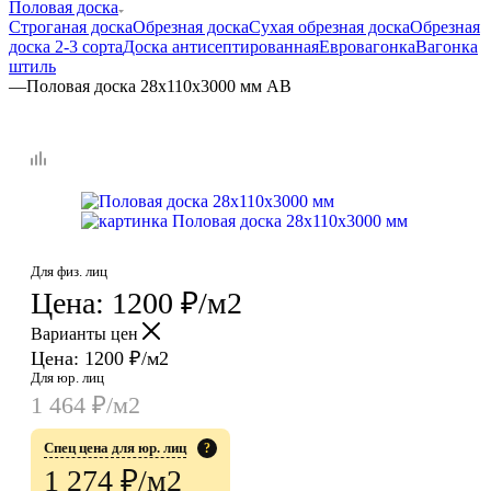
Половая доска
Строганая доска
Обрезная доска
Сухая обрезная доска
Обрезная
доска 2-3 сорта
Доска антисептированная
Евровагонка
Вагонка
штиль
—
Половая доска 28х110х3000 мм AB
Для физ. лиц
Цена:
1200
₽
/м2
Варианты цен
Цена:
1200
₽
/м2
Для юр. лиц
1 464
₽
/м2
Спец цена для юр. лиц
?
1 274
₽
/м2