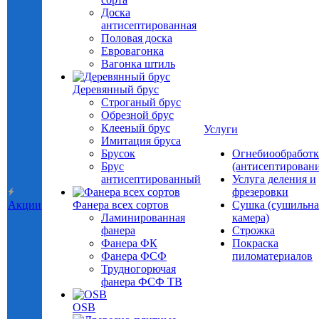
Доска
антисептированная
Половая доска
Евровагонка
Вагонка штиль
Деревянный брус
Строганый брус
Обрезной брус
Клееный брус
Услуги
Имитация бруса
Брусок
Огнебиообработк
Брус
(антисептировани
антисептированный
Услуга деления и
фрезеровки
Акции
Фанера всех сортов
Сушка (сушильна
Ламинированная
камера)
фанера
Строжка
Фанера ФК
Покраска
Фанера ФСФ
пиломатериалов
Трудногорючая
фанера ФСФ ТВ
OSB