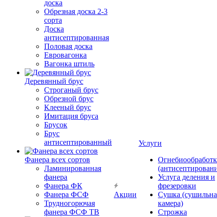
доска
Обрезная доска 2-3
сорта
Доска
антисептированная
Половая доска
Евровагонка
Вагонка штиль
Деревянный брус
Строганый брус
Обрезной брус
Клееный брус
Имитация бруса
Брусок
Брус
антисептированный
Услуги
Фанера всех сортов
Огнебиообработк
Ламинированная
(антисептировани
фанера
Услуга деления и
Фанера ФК
фрезеровки
Фанера ФСФ
Акции
Сушка (сушильна
Трудногорючая
камера)
фанера ФСФ ТВ
Строжка