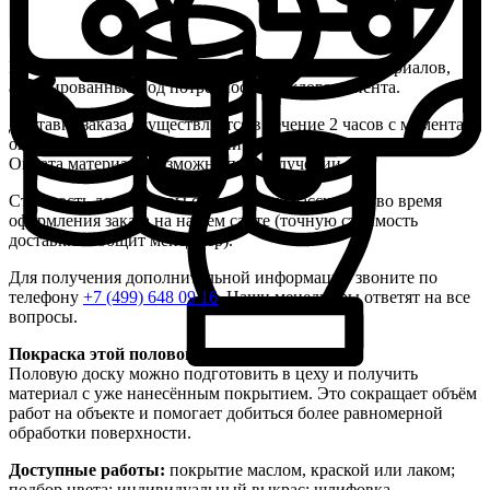
Мы предлагаем гибкие варианты оплаты пиломатериалов,
адаптированные под потребности каждого клиента.
Доставка заказа осуществляется в течение 2 часов с момента
оплаты доставки, при наличии свободного транспорта.
Оплата материала возможна при получении.
Стоимость доставки вы сами можете рассчитать во время
оформления заказа на нашем сайте (точную стоимость
доставки сообщит менеджер).
Для получения дополнительной информации звоните по
телефону
+7 (499) 648 09 16
. Наши менеджеры ответят на все
вопросы.
Покраска этой половой доски
Половую доску можно подготовить в цеху и получить
материал с уже нанесённым покрытием. Это сокращает объём
работ на объекте и помогает добиться более равномерной
обработки поверхности.
Доступные работы:
покрытие маслом, краской или лаком;
подбор цвета; индивидуальный выкрас; шлифовка,