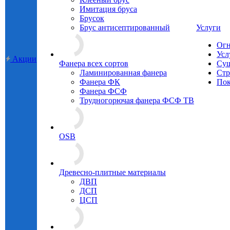
Имитация бруса
Брусок
Брус антисептированный
Услуги
Огн
Усл
Акции
Фанера всех сортов
Суш
Ламинированная фанера
Стр
Фанера ФК
Пок
Фанера ФСФ
Трудногорючая фанера ФСФ ТВ
OSB
Древесно-плитные материалы
ДВП
ДСП
ЦСП