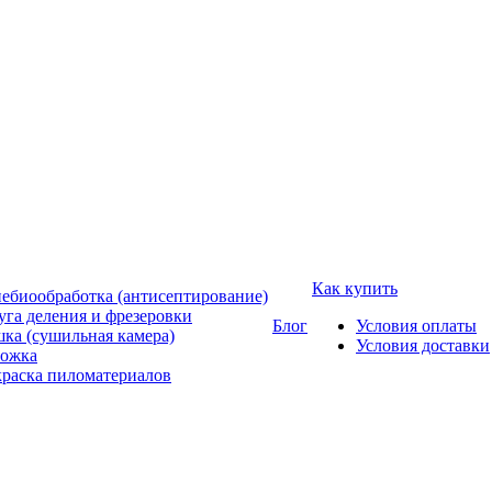
Как купить
ебиообработка (антисептирование)
уга деления и фрезеровки
Блог
Условия оплаты
ка (сушильная камера)
Условия доставки
ожка
раска пиломатериалов