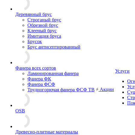
Деревянный брус
Строганый брус
Обрезной брус
Клееный брус
Имитация бруса
Брусок
Брус антисептированный
Фанера всех сортов
Услуги
Ламинированная фанера
Фанера ФК
Огн
Фанера ФСФ
Усл
Акции
Трудногорючая фанера ФСФ ТВ
Суш
Стр
Пок
OSB
Древесно-плитные материалы