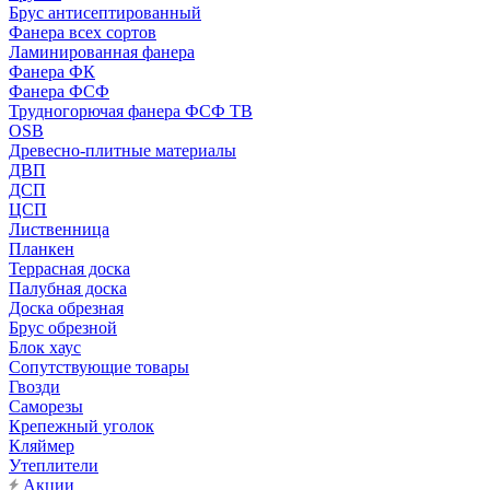
Брус антисептированный
Фанера всех сортов
Ламинированная фанера
Фанера ФК
Фанера ФСФ
Трудногорючая фанера ФСФ ТВ
OSB
Древесно-плитные материалы
ДВП
ДСП
ЦСП
Лиственница
Планкен
Террасная доска
Палубная доска
Доска обрезная
Брус обрезной
Блок хаус
Сопутствующие товары
Гвозди
Саморезы
Крепежный уголок
Кляймер
Утеплители
Акции