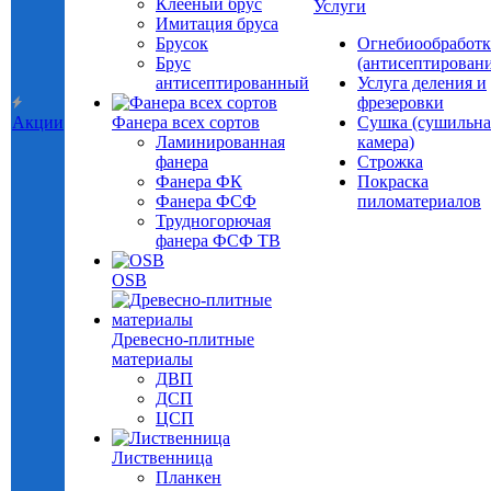
Клееный брус
Услуги
Имитация бруса
Брусок
Огнебиообработк
Брус
(антисептировани
антисептированный
Услуга деления и
фрезеровки
Акции
Фанера всех сортов
Сушка (сушильна
Ламинированная
камера)
фанера
Строжка
Фанера ФК
Покраска
Фанера ФСФ
пиломатериалов
Трудногорючая
фанера ФСФ ТВ
OSB
Древесно-плитные
материалы
ДВП
ДСП
ЦСП
Лиственница
Планкен