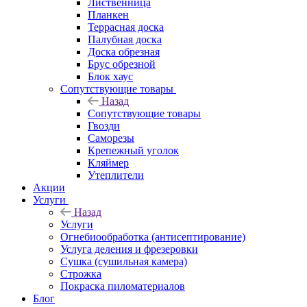
Лиственница
Планкен
Террасная доска
Палубная доска
Доска обрезная
Брус обрезной
Блок хаус
Сопутствующие товары
Назад
Сопутствующие товары
Гвозди
Саморезы
Крепежный уголок
Кляймер
Утеплители
Акции
Услуги
Назад
Услуги
Огнебиообработка (антисептирование)
Услуга деления и фрезеровки
Сушка (сушильная камера)
Строжка
Покраска пиломатериалов
Блог