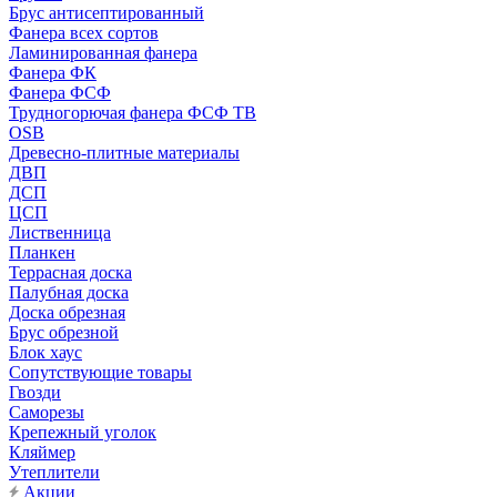
Брус антисептированный
Фанера всех сортов
Ламинированная фанера
Фанера ФК
Фанера ФСФ
Трудногорючая фанера ФСФ ТВ
OSB
Древесно-плитные материалы
ДВП
ДСП
ЦСП
Лиственница
Планкен
Террасная доска
Палубная доска
Доска обрезная
Брус обрезной
Блок хаус
Сопутствующие товары
Гвозди
Саморезы
Крепежный уголок
Кляймер
Утеплители
Акции