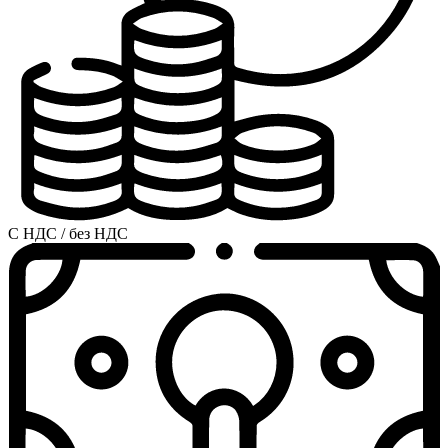
С НДС / без НДС