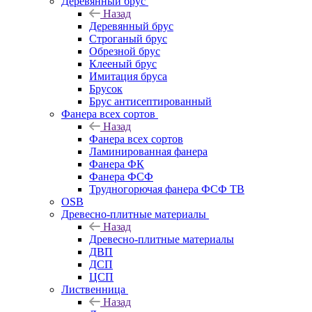
Деревянный брус
Назад
Деревянный брус
Строганый брус
Обрезной брус
Клееный брус
Имитация бруса
Брусок
Брус антисептированный
Фанера всех сортов
Назад
Фанера всех сортов
Ламинированная фанера
Фанера ФК
Фанера ФСФ
Трудногорючая фанера ФСФ ТВ
OSB
Древесно-плитные материалы
Назад
Древесно-плитные материалы
ДВП
ДСП
ЦСП
Лиственница
Назад