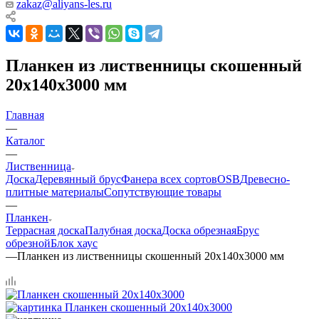
zakaz@aliyans-les.ru
Планкен из лиственницы скошенный
20х140х3000 мм
Главная
—
Каталог
—
Лиственница
Доска
Деревянный брус
Фанера всех сортов
OSB
Древесно-
плитные материалы
Сопутствующие товары
—
Планкен
Террасная доска
Палубная доска
Доска обрезная
Брус
обрезной
Блок хаус
—
Планкен из лиственницы скошенный 20х140х3000 мм