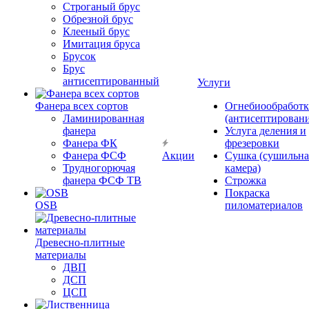
Строганый брус
Обрезной брус
Клееный брус
Имитация бруса
Брусок
Брус
антисептированный
Услуги
Фанера всех сортов
Огнебиообработк
Ламинированная
(антисептировани
фанера
Услуга деления и
Фанера ФК
фрезеровки
Фанера ФСФ
Акции
Сушка (сушильна
Трудногорючая
камера)
фанера ФСФ ТВ
Строжка
Покраска
OSB
пиломатериалов
Древесно-плитные
материалы
ДВП
ДСП
ЦСП