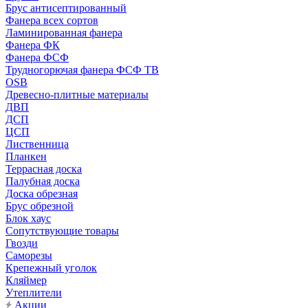
Брус антисептированный
Фанера всех сортов
Ламинированная фанера
Фанера ФК
Фанера ФСФ
Трудногорючая фанера ФСФ ТВ
OSB
Древесно-плитные материалы
ДВП
ДСП
ЦСП
Лиственница
Планкен
Террасная доска
Палубная доска
Доска обрезная
Брус обрезной
Блок хаус
Сопутствующие товары
Гвозди
Саморезы
Крепежный уголок
Кляймер
Утеплители
Акции