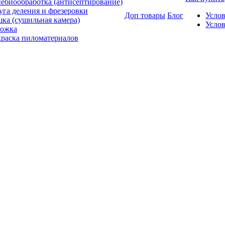
ебиообработка (антисептирование)
уга деления и фрезеровки
Доп товары
Блог
Усло
ка (сушильная камера)
Услов
ожка
раска пиломатериалов