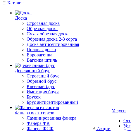
Каталог
Доска
Строганая доска
Обрезная доска
Сухая обрезная доска
Обрезная доска 2-3 сорта
Доска антисептированная
Половая доска
Евровагонка
Вагонка штиль
Деревянный брус
Строганый брус
Обрезной брус
Клееный брус
Имитация бруса
Брусок
Брус антисептированный
Услуги
Фанера всех сортов
Ламинированная фанера
Огн
Фанера ФК
Усл
Фанера ФСФ
Акции