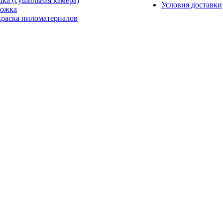
ка (сушильная камера)
Условия доставки
ожка
раска пиломатериалов