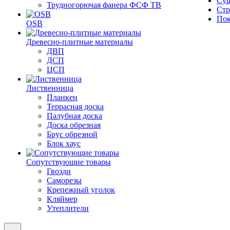
Суш
Трудногорючая фанера ФСФ ТВ
Стр
Пок
OSB
Древесно-плитные материалы
ДВП
ДСП
ЦСП
Лиственница
Планкен
Террасная доска
Палубная доска
Доска обрезная
Брус обрезной
Блок хаус
Сопутствующие товары
Гвозди
Саморезы
Крепежный уголок
Кляймер
Утеплители