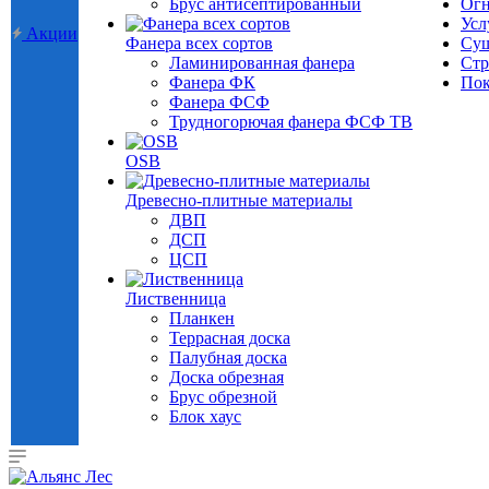
Брус антисептированный
Огн
Усл
Акции
Фанера всех сортов
Суш
Ламинированная фанера
Стр
Фанера ФК
Пок
Фанера ФСФ
Трудногорючая фанера ФСФ ТВ
OSB
Древесно-плитные материалы
ДВП
ДСП
ЦСП
Лиственница
Планкен
Террасная доска
Палубная доска
Доска обрезная
Брус обрезной
Блок хаус