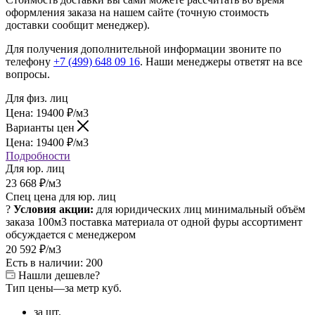
оформления заказа на нашем сайте (точную стоимость
доставки сообщит менеджер).
Для получения дополнительной информации звоните по
телефону
+7 (499) 648 09 16
. Наши менеджеры ответят на все
вопросы.
Для физ. лиц
Цена:
19400
₽
/м3
Варианты цен
Цена:
19400
₽
/м3
Подробности
Для юр. лиц
23 668
₽
/м3
Спец цена для юр. лиц
?
Условия акции:
для юридических лиц
минимальный объём
заказа 100м3
поставка материала от одной фуры
ассортимент
обсуждается с менеджером
20 592
₽
/м3
Есть в наличии: 200
Нашли дешевле?
Тип цены
—
за метр куб.
за шт.