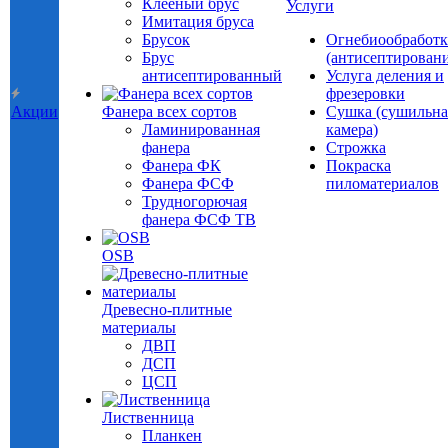
Клееный брус
Услуги
Имитация бруса
Брусок
Огнебиообработк
Брус
(антисептировани
антисептированный
Услуга деления и
фрезеровки
Акции
Фанера всех сортов
Сушка (сушильна
Ламинированная
камера)
фанера
Строжка
Фанера ФК
Покраска
Фанера ФСФ
пиломатериалов
Трудногорючая
фанера ФСФ ТВ
OSB
Древесно-плитные
материалы
ДВП
ДСП
ЦСП
Лиственница
Планкен