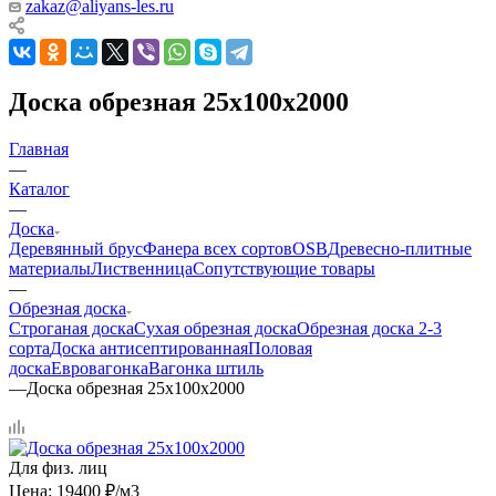
zakaz@aliyans-les.ru
Доска обрезная 25х100х2000
Главная
—
Каталог
—
Доска
Деревянный брус
Фанера всех сортов
OSB
Древесно-плитные
материалы
Лиственница
Сопутствующие товары
—
Обрезная доска
Строганая доска
Сухая обрезная доска
Обрезная доска 2-3
сорта
Доска антисептированная
Половая
доска
Евровагонка
Вагонка штиль
—
Доска обрезная 25х100х2000
Для физ. лиц
Цена:
19400
₽
/м3