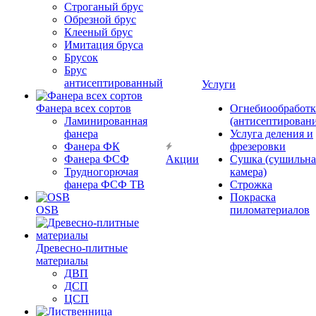
Строганый брус
Обрезной брус
Клееный брус
Имитация бруса
Брусок
Брус
антисептированный
Услуги
Фанера всех сортов
Огнебиообработк
Ламинированная
(антисептировани
фанера
Услуга деления и
Фанера ФК
фрезеровки
Фанера ФСФ
Акции
Сушка (сушильна
Трудногорючая
камера)
фанера ФСФ ТВ
Строжка
Покраска
OSB
пиломатериалов
Древесно-плитные
материалы
ДВП
ДСП
ЦСП