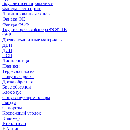
Брус антисептированный
Фанера всех сортов
Ламинированная фанера
Фанера ФК
Фанера ФСФ
Трудногорючая фанера ФСФ ТВ
OSB
Древесно-плитные материалы
ДВП
ДСП
ЦСП
Лиственница
Планкен
Террасная доска
Палубная доска
Доска обрезная
Брус обрезной
Блок хаус
Сопутствующие товары
Гвозди
Саморезы
Крепежный уголок
Кляймер
Утеплители
Акции