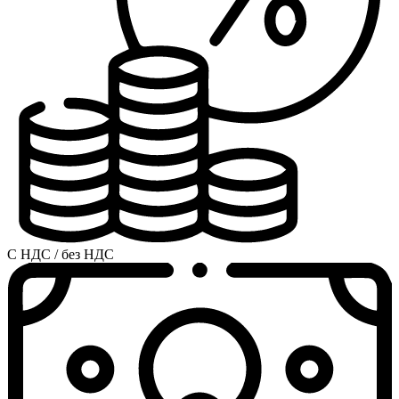
С НДС / без НДС