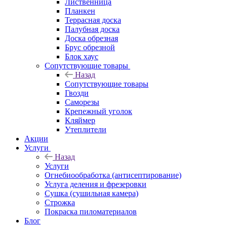
Лиственница
Планкен
Террасная доска
Палубная доска
Доска обрезная
Брус обрезной
Блок хаус
Сопутствующие товары
Назад
Сопутствующие товары
Гвозди
Саморезы
Крепежный уголок
Кляймер
Утеплители
Акции
Услуги
Назад
Услуги
Огнебиообработка (антисептирование)
Услуга деления и фрезеровки
Сушка (сушильная камера)
Строжка
Покраска пиломатериалов
Блог