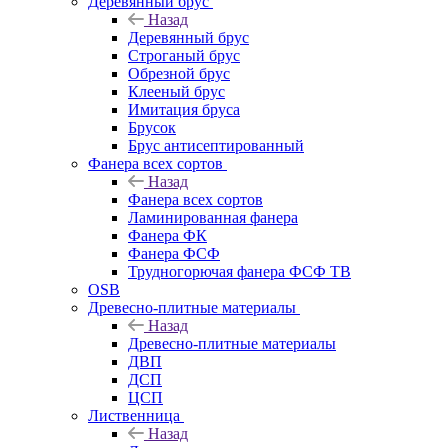
Деревянный брус
Назад
Деревянный брус
Строганый брус
Обрезной брус
Клееный брус
Имитация бруса
Брусок
Брус антисептированный
Фанера всех сортов
Назад
Фанера всех сортов
Ламинированная фанера
Фанера ФК
Фанера ФСФ
Трудногорючая фанера ФСФ ТВ
OSB
Древесно-плитные материалы
Назад
Древесно-плитные материалы
ДВП
ДСП
ЦСП
Лиственница
Назад