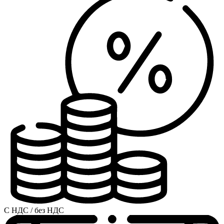
С НДС / без НДС