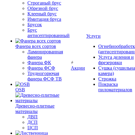
Строганый брус
Обрезной брус
Клееный брус
Имитация бруса
Брусок
Брус
антисептированный
Услуги
Фанера всех сортов
Огнебиообработк
Ламинированная
(антисептировани
фанера
Услуга деления и
Фанера ФК
фрезеровки
Фанера ФСФ
Акции
Сушка (сушильна
Трудногорючая
камера)
фанера ФСФ ТВ
Строжка
Покраска
OSB
пиломатериалов
Древесно-плитные
материалы
ДВП
ДСП
ЦСП