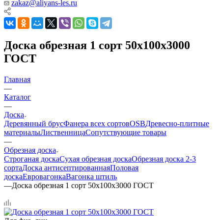
zakaz@aliyans-les.ru
Доска обрезная 1 сорт 50х100х3000
ГОСТ
Главная
—
Каталог
—
Доска
Деревянный брус
Фанера всех сортов
OSB
Древесно-плитные
материалы
Лиственница
Сопутствующие товары
—
Обрезная доска
Строганая доска
Сухая обрезная доска
Обрезная доска 2-3
сорта
Доска антисептированная
Половая
доска
Евровагонка
Вагонка штиль
—
Доска обрезная 1 сорт 50х100х3000 ГОСТ