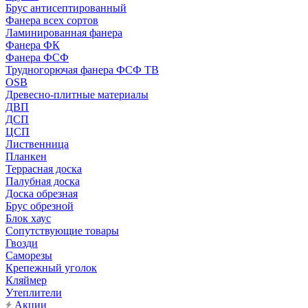
Брус антисептированный
Фанера всех сортов
Ламинированная фанера
Фанера ФК
Фанера ФСФ
Трудногорючая фанера ФСФ ТВ
OSB
Древесно-плитные материалы
ДВП
ДСП
ЦСП
Лиственница
Планкен
Террасная доска
Палубная доска
Доска обрезная
Брус обрезной
Блок хаус
Сопутствующие товары
Гвозди
Саморезы
Крепежный уголок
Кляймер
Утеплители
Акции