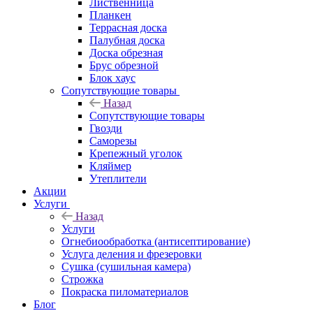
Лиственница
Планкен
Террасная доска
Палубная доска
Доска обрезная
Брус обрезной
Блок хаус
Сопутствующие товары
Назад
Сопутствующие товары
Гвозди
Саморезы
Крепежный уголок
Кляймер
Утеплители
Акции
Услуги
Назад
Услуги
Огнебиообработка (антисептирование)
Услуга деления и фрезеровки
Сушка (сушильная камера)
Строжка
Покраска пиломатериалов
Блог