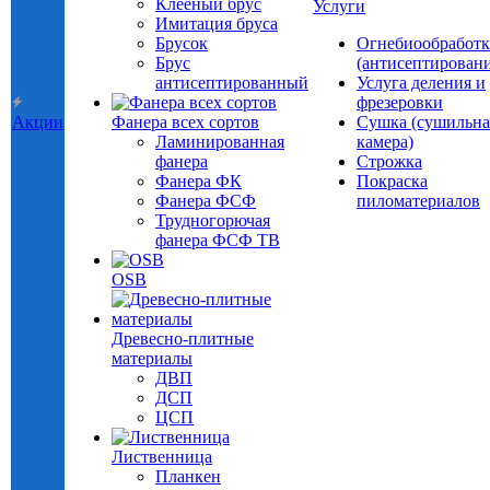
Клееный брус
Услуги
Имитация бруса
Брусок
Огнебиообработк
Брус
(антисептировани
антисептированный
Услуга деления и
фрезеровки
Акции
Фанера всех сортов
Сушка (сушильна
Ламинированная
камера)
фанера
Строжка
Фанера ФК
Покраска
Фанера ФСФ
пиломатериалов
Трудногорючая
фанера ФСФ ТВ
OSB
Древесно-плитные
материалы
ДВП
ДСП
ЦСП
Лиственница
Планкен