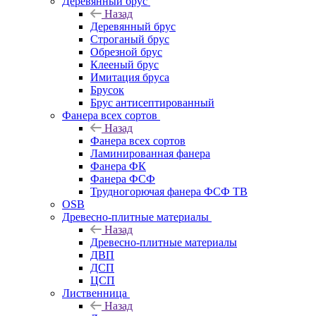
Деревянный брус
Назад
Деревянный брус
Строганый брус
Обрезной брус
Клееный брус
Имитация бруса
Брусок
Брус антисептированный
Фанера всех сортов
Назад
Фанера всех сортов
Ламинированная фанера
Фанера ФК
Фанера ФСФ
Трудногорючая фанера ФСФ ТВ
OSB
Древесно-плитные материалы
Назад
Древесно-плитные материалы
ДВП
ДСП
ЦСП
Лиственница
Назад