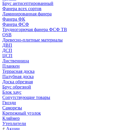
Брус антисептированный
Фанера всех сортов
Ламинированная фанера
Фанера ФК
Фанера ФСФ
Трудногорючая фанера ФСФ ТВ
OSB
Древесно-плитные материалы
ДВП
ДСП
ЦСП
Лиственница
Планкен
Террасная доска
Палубная доска
Доска обрезная
Брус обрезной
Блок хаус
Сопутствующие товары
Гвозди
Саморезы
Крепежный уголок
Кляймер
Утеплители
Акции