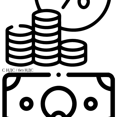
С НДС / без НДС