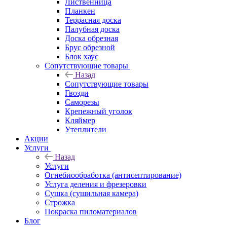
Лиственница
Планкен
Террасная доска
Палубная доска
Доска обрезная
Брус обрезной
Блок хаус
Сопутствующие товары
Назад
Сопутствующие товары
Гвозди
Саморезы
Крепежный уголок
Кляймер
Утеплители
Акции
Услуги
Назад
Услуги
Огнебиообработка (антисептирование)
Услуга деления и фрезеровки
Сушка (сушильная камера)
Строжка
Покраска пиломатериалов
Блог