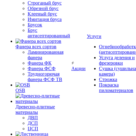
Строганый брус
Обрезной брус
Клееный брус
Имитация бруса
Брусок
Брус
антисептированный
Услуги
Фанера всех сортов
Огнебиообработк
Ламинированная
(антисептировани
фанера
Услуга деления и
Фанера ФК
фрезеровки
Фанера ФСФ
Акции
Сушка (сушильна
Трудногорючая
камера)
фанера ФСФ ТВ
Строжка
Покраска
OSB
пиломатериалов
Древесно-плитные
материалы
ДВП
ДСП
ЦСП