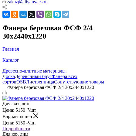
zakaz@aliyans-les.ru
Фанера березовая ФСФ 2/4
30х2440х1220
Главная
—
Каталог
—
Древесно-плитные материалы
Доска
Деревянный брус
Фанера всех
сортов
OSB
Лиственница
Сопутствующие товары
—
Фанера березовая ФСФ 2/4 30х2440х1220
Для физ. лиц
Цена:
5150
₽
/шт
Варианты цен
Цена:
5150
₽
/шт
Подробности
Для юр. лиц