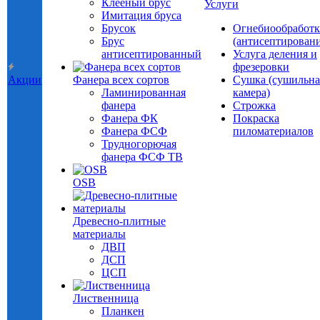
Клееный брус
Услуги
Имитация бруса
Брусок
Огнебиообработк
Брус
(антисептировани
антисептированный
Услуга деления и
фрезеровки
Акции
Фанера всех сортов
Сушка (сушильна
Ламинированная
камера)
фанера
Строжка
Фанера ФК
Покраска
Фанера ФСФ
пиломатериалов
Трудногорючая
фанера ФСФ ТВ
OSB
Древесно-плитные
материалы
ДВП
ДСП
ЦСП
Лиственница
Планкен