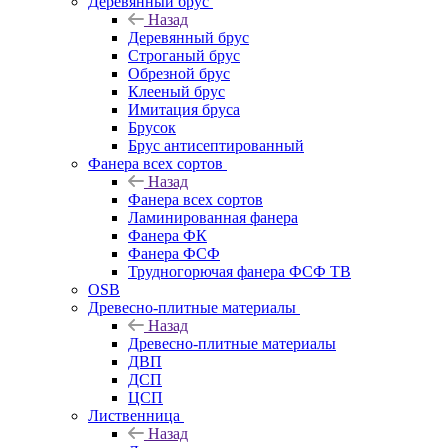
Деревянный брус
Назад
Деревянный брус
Строганый брус
Обрезной брус
Клееный брус
Имитация бруса
Брусок
Брус антисептированный
Фанера всех сортов
Назад
Фанера всех сортов
Ламинированная фанера
Фанера ФК
Фанера ФСФ
Трудногорючая фанера ФСФ ТВ
OSB
Древесно-плитные материалы
Назад
Древесно-плитные материалы
ДВП
ДСП
ЦСП
Лиственница
Назад