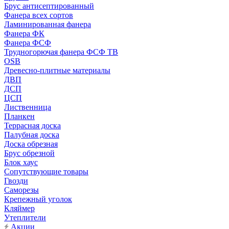
Брус антисептированный
Фанера всех сортов
Ламинированная фанера
Фанера ФК
Фанера ФСФ
Трудногорючая фанера ФСФ ТВ
OSB
Древесно-плитные материалы
ДВП
ДСП
ЦСП
Лиственница
Планкен
Террасная доска
Палубная доска
Доска обрезная
Брус обрезной
Блок хаус
Сопутствующие товары
Гвозди
Саморезы
Крепежный уголок
Кляймер
Утеплители
Акции