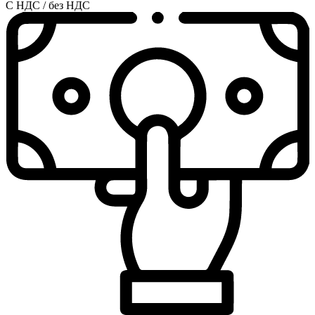
С НДС / без НДС