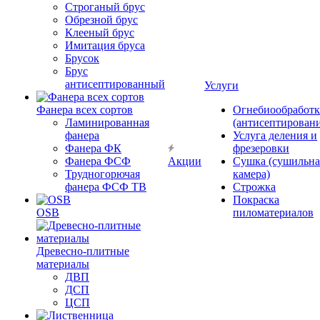
Строганый брус
Обрезной брус
Клееный брус
Имитация бруса
Брусок
Брус
антисептированный
Услуги
Фанера всех сортов
Огнебиообработк
Ламинированная
(антисептировани
фанера
Услуга деления и
Фанера ФК
фрезеровки
Фанера ФСФ
Акции
Сушка (сушильна
Трудногорючая
камера)
фанера ФСФ ТВ
Строжка
Покраска
OSB
пиломатериалов
Древесно-плитные
материалы
ДВП
ДСП
ЦСП