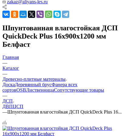
zakaz@aliyans-les.ru
Шпунтованная влагостойкая ДСП
QuickDeck Plus 16х900х1200 мм
Белфаст
Главная
—
Каталог
—
Древесно-плитные материалы
Доска
Деревянный брус
Фанера всех
сортов
OSB
Лиственница
Сопутствующие товары
—
ДСП
ДВП
ЦСП
—
Шпунтованная влагостойкая ДСП QuickDeck Plus 16...