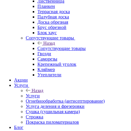
Лиственница
Планкен
Террасная доска
Палубная доска
Доска обрезная
Брус обрезной
Блок хаус
Сопутствующие товары
Назад
Сопутствующие товары
Гвозди
Саморезы
Крепежный уголок
Кляймер
Утеплители
Акции
Услуги
Назад
Услуги
Огнебиообработка (антисептирование)
Услуга деления и фрезеровки
Сушка (сушильная камера)
Строжка
Покраска пиломатериалов
Блог