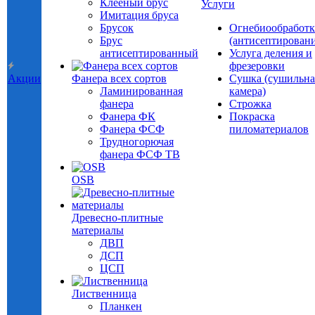
Клееный брус
Услуги
Имитация бруса
Брусок
Огнебиообработк
Брус
(антисептировани
антисептированный
Услуга деления и
фрезеровки
Акции
Фанера всех сортов
Сушка (сушильна
Ламинированная
камера)
фанера
Строжка
Фанера ФК
Покраска
Фанера ФСФ
пиломатериалов
Трудногорючая
фанера ФСФ ТВ
OSB
Древесно-плитные
материалы
ДВП
ДСП
ЦСП
Лиственница
Планкен