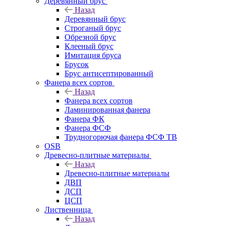
Деревянный брус
Назад
Деревянный брус
Строганый брус
Обрезной брус
Клееный брус
Имитация бруса
Брусок
Брус антисептированный
Фанера всех сортов
Назад
Фанера всех сортов
Ламинированная фанера
Фанера ФК
Фанера ФСФ
Трудногорючая фанера ФСФ ТВ
OSB
Древесно-плитные материалы
Назад
Древесно-плитные материалы
ДВП
ДСП
ЦСП
Лиственница
Назад