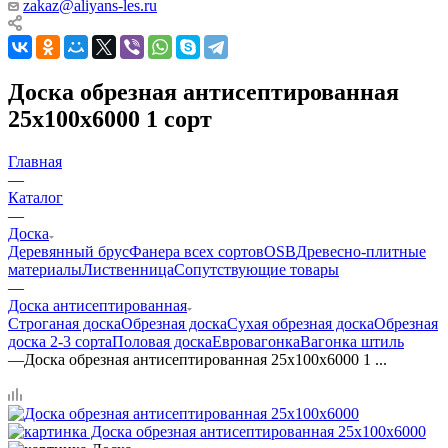
zakaz@aliyans-les.ru
Доска обрезная антисептированная
25х100х6000 1 сорт
Главная
—
Каталог
—
Доска
Деревянный брус
Фанера всех сортов
OSB
Древесно-плитные
материалы
Лиственница
Сопутствующие товары
—
Доска антисептированная
Строганая доска
Обрезная доска
Сухая обрезная доска
Обрезная
доска 2-3 сорта
Половая доска
Евровагонка
Вагонка штиль
—
Доска обрезная антисептированная 25х100х6000 1 ...