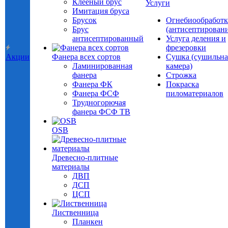
Клееный брус
Услуги
Имитация бруса
Брусок
Огнебиообработк
Брус
(антисептировани
антисептированный
Услуга деления и
фрезеровки
Акции
Фанера всех сортов
Сушка (сушильна
Ламинированная
камера)
фанера
Строжка
Фанера ФК
Покраска
Фанера ФСФ
пиломатериалов
Трудногорючая
фанера ФСФ ТВ
OSB
Древесно-плитные
материалы
ДВП
ДСП
ЦСП
Лиственница
Планкен