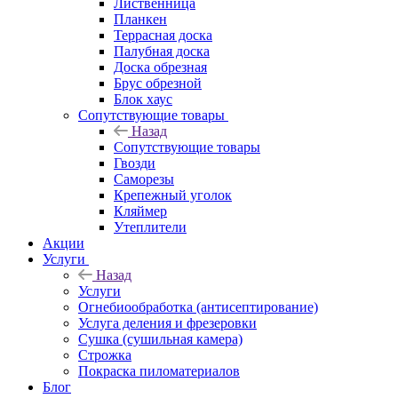
Лиственница
Планкен
Террасная доска
Палубная доска
Доска обрезная
Брус обрезной
Блок хаус
Сопутствующие товары
Назад
Сопутствующие товары
Гвозди
Саморезы
Крепежный уголок
Кляймер
Утеплители
Акции
Услуги
Назад
Услуги
Огнебиообработка (антисептирование)
Услуга деления и фрезеровки
Сушка (сушильная камера)
Строжка
Покраска пиломатериалов
Блог