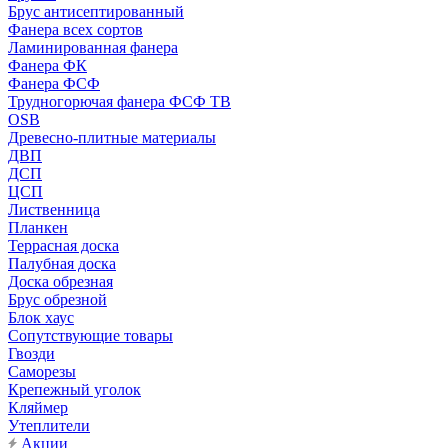
Брус антисептированный
Фанера всех сортов
Ламинированная фанера
Фанера ФК
Фанера ФСФ
Трудногорючая фанера ФСФ ТВ
OSB
Древесно-плитные материалы
ДВП
ДСП
ЦСП
Лиственница
Планкен
Террасная доска
Палубная доска
Доска обрезная
Брус обрезной
Блок хаус
Сопутствующие товары
Гвозди
Саморезы
Крепежный уголок
Кляймер
Утеплители
Акции