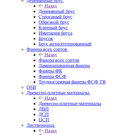
Деревянный брус
Назад
Деревянный брус
Строганый брус
Обрезной брус
Клееный брус
Имитация бруса
Брусок
Брус антисептированный
Фанера всех сортов
Назад
Фанера всех сортов
Ламинированная фанера
Фанера ФК
Фанера ФСФ
Трудногорючая фанера ФСФ ТВ
OSB
Древесно-плитные материалы
Назад
Древесно-плитные материалы
ДВП
ДСП
ЦСП
Лиственница
Назад