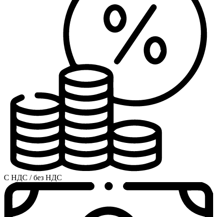
С НДС / без НДС