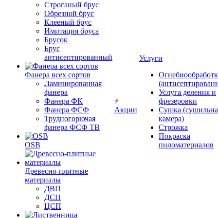
Строганый брус
Обрезной брус
Клееный брус
Имитация бруса
Брусок
Брус
антисептированный
Услуги
Фанера всех сортов
Огнебиообработк
Ламинированная
(антисептировани
фанера
Услуга деления и
Фанера ФК
фрезеровки
Фанера ФСФ
Акции
Сушка (сушильна
Трудногорючая
камера)
фанера ФСФ ТВ
Строжка
Покраска
OSB
пиломатериалов
Древесно-плитные
материалы
ДВП
ДСП
ЦСП