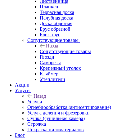
Лиственница
Планкен
Террасная доска
Палубная доска
Доска обрезная
Брус обрезной
Блок хаус
Сопутствующие товары
Назад
Сопутствующие товары
Гвозди
Саморезы
Крепежный уголок
Кляймер
Утеплители
Акции
Услуги
Назад
Услуги
Огнебиообработка (антисептирование)
Услуга деления и фрезеровки
Сушка (сушильная камера)
Строжка
Покраска пиломатериалов
Блог