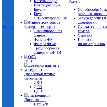
Клееный брус
Услуги
Имитация бруса
Брусок
Огнебиообработк
Брус
(антисептировани
антисептированный
Услуга деления и
фрезеровки
Акции
Фанера всех сортов
Сушка (сушильна
Ламинированная
камера)
фанера
Строжка
Фанера ФК
Покраска
Фанера ФСФ
пиломатериалов
Трудногорючая
фанера ФСФ ТВ
OSB
Древесно-плитные
материалы
ДВП
ДСП
ЦСП
Лиственница
Планкен