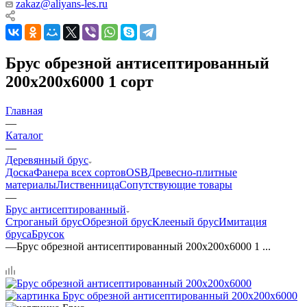
zakaz@aliyans-les.ru
Брус обрезной антисептированный
200х200х6000 1 сорт
Главная
—
Каталог
—
Деревянный брус
Доска
Фанера всех сортов
OSB
Древесно-плитные
материалы
Лиственница
Сопутствующие товары
—
Брус антисептированный
Строганый брус
Обрезной брус
Клееный брус
Имитация
бруса
Брусок
—
Брус обрезной антисептированный 200х200х6000 1 ...