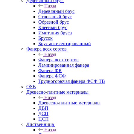
Деревянный брус
Назад
Деревянный брус
Строганый брус
Обрезной брус
Клееный брус
Имитация бруса
Брусок
Брус антисептированный
Фанера всех сортов
Назад
Фанера всех сортов
Ламинированная фанера
Фанера ФК
Фанера ФСФ
Трудногорючая фанера ФСФ ТВ
OSB
Древесно-плитные материалы
Назад
Древесно-плитные материалы
ДВП
ДСП
ЦСП
Лиственница
Назад