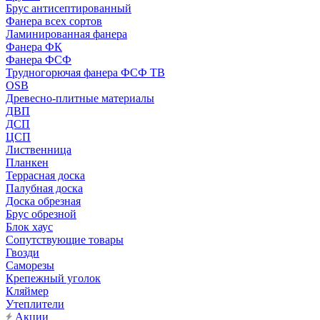
Брус антисептированный
Фанера всех сортов
Ламинированная фанера
Фанера ФК
Фанера ФСФ
Трудногорючая фанера ФСФ ТВ
OSB
Древесно-плитные материалы
ДВП
ДСП
ЦСП
Лиственница
Планкен
Террасная доска
Палубная доска
Доска обрезная
Брус обрезной
Блок хаус
Сопутствующие товары
Гвозди
Саморезы
Крепежный уголок
Кляймер
Утеплители
Акции