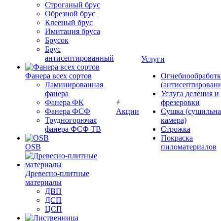
Строганый брус
Обрезной брус
Клееный брус
Имитация бруса
Брусок
Брус
антисептированный
Услуги
Фанера всех сортов
Огнебиообработк
Ламинированная
(антисептировани
фанера
Услуга деления и
Фанера ФК
фрезеровки
Фанера ФСФ
Акции
Сушка (сушильна
Трудногорючая
камера)
фанера ФСФ ТВ
Строжка
Покраска
OSB
пиломатериалов
Древесно-плитные
материалы
ДВП
ДСП
ЦСП