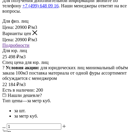
Для получения дополнительной информации звоните по
телефону
+7 (499) 648 09 16
. Наши менеджеры ответят на все
вопросы.
Для физ. лиц
Цена:
20900
₽
/м3
Варианты цен
Цена:
20900
₽
/м3
Подробности
Для юр. лиц
25 498
₽
/м3
Спец цена для юр. лиц
?
Условия акции:
для юридических лиц
минимальный объём
заказа 100м3
поставка материала от одной фуры
ассортимент
обсуждается с менеджером
22 184
₽
/м3
Есть в наличии: 200
Нашли дешевле?
Тип цены
—
за метр куб.
за шт.
за метр куб.