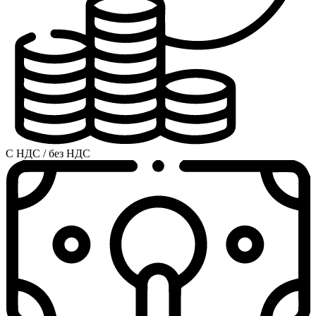
С НДС / без НДС