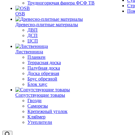
Суш
Трудногорючая фанера ФСФ ТВ
Стр
Пок
OSB
Древесно-плитные материалы
ДВП
ДСП
ЦСП
Лиственница
Планкен
Террасная доска
Палубная доска
Доска обрезная
Брус обрезной
Блок хаус
Сопутствующие товары
Гвозди
Саморезы
Крепежный уголок
Кляймер
Утеплители