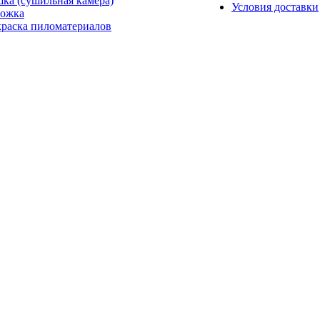
ка (сушильная камера)
Условия доставки
ожка
раска пиломатериалов