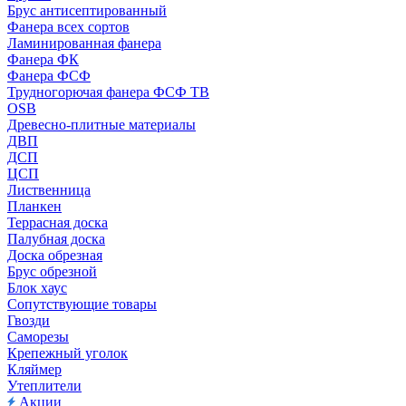
Брус антисептированный
Фанера всех сортов
Ламинированная фанера
Фанера ФК
Фанера ФСФ
Трудногорючая фанера ФСФ ТВ
OSB
Древесно-плитные материалы
ДВП
ДСП
ЦСП
Лиственница
Планкен
Террасная доска
Палубная доска
Доска обрезная
Брус обрезной
Блок хаус
Сопутствующие товары
Гвозди
Саморезы
Крепежный уголок
Кляймер
Утеплители
Акции