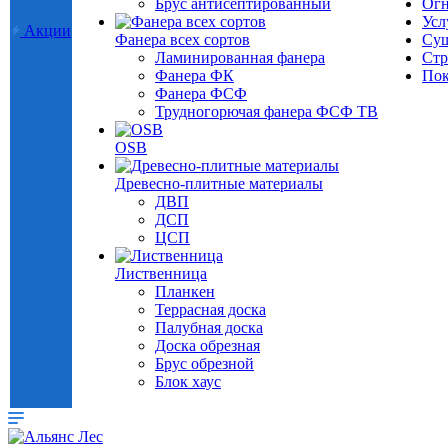
Брус антисептированный
Огн
Усл
Акции
Фанера всех сортов
Суш
Ламинированная фанера
Стр
Фанера ФК
Пок
Фанера ФСФ
Трудногорючая фанера ФСФ ТВ
OSB
Древесно-плитные материалы
ДВП
ДСП
ЦСП
Лиственница
Планкен
Террасная доска
Палубная доска
Доска обрезная
Брус обрезной
Блок хаус