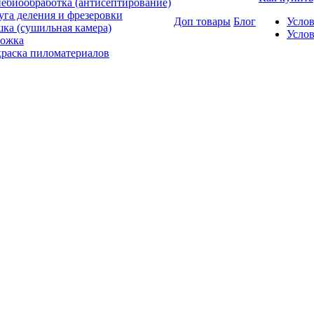
ебиообработка (антисептирование)
уга деления и фрезеровки
Доп товары
Блог
Усло
ка (сушильная камера)
Услов
ожка
раска пиломатериалов