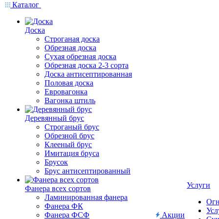
Каталог
Доска
Строганая доска
Обрезная доска
Сухая обрезная доска
Обрезная доска 2-3 сорта
Доска антисептированная
Половая доска
Евровагонка
Вагонка штиль
Деревянный брус
Строганый брус
Обрезной брус
Клееный брус
Имитация бруса
Брусок
Брус антисептированный
Услуги
Фанера всех сортов
Ламинированная фанера
Огн
Фанера ФК
Усл
Фанера ФСФ
Акции