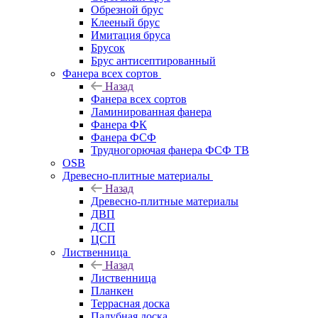
Обрезной брус
Клееный брус
Имитация бруса
Брусок
Брус антисептированный
Фанера всех сортов
Назад
Фанера всех сортов
Ламинированная фанера
Фанера ФК
Фанера ФСФ
Трудногорючая фанера ФСФ ТВ
OSB
Древесно-плитные материалы
Назад
Древесно-плитные материалы
ДВП
ДСП
ЦСП
Лиственница
Назад
Лиственница
Планкен
Террасная доска
Палубная доска