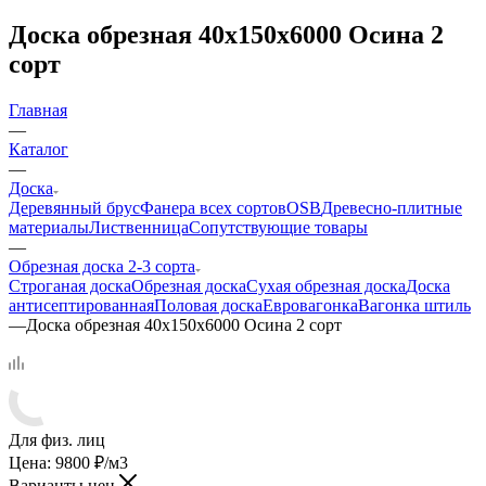
Доска обрезная 40х150х6000 Осина 2
сорт
Главная
—
Каталог
—
Доска
Деревянный брус
Фанера всех сортов
OSB
Древесно-плитные
материалы
Лиственница
Сопутствующие товары
—
Обрезная доска 2-3 сорта
Строганая доска
Обрезная доска
Сухая обрезная доска
Доска
антисептированная
Половая доска
Евровагонка
Вагонка штиль
—
Доска обрезная 40х150х6000 Осина 2 сорт
Для физ. лиц
Цена:
9800
₽
/м3
Варианты цен