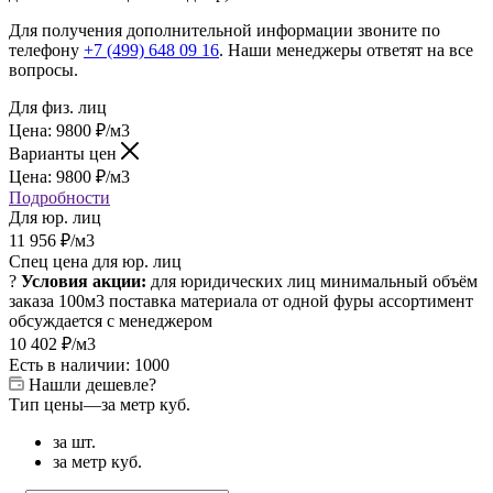
Для получения дополнительной информации звоните по
телефону
+7 (499) 648 09 16
. Наши менеджеры ответят на все
вопросы.
Для физ. лиц
Цена:
9800
₽
/м3
Варианты цен
Цена:
9800
₽
/м3
Подробности
Для юр. лиц
11 956
₽
/м3
Спец цена для юр. лиц
?
Условия акции:
для юридических лиц
минимальный объём
заказа 100м3
поставка материала от одной фуры
ассортимент
обсуждается с менеджером
10 402
₽
/м3
Есть в наличии: 1000
Нашли дешевле?
Тип цены
—
за метр куб.
за шт.
за метр куб.