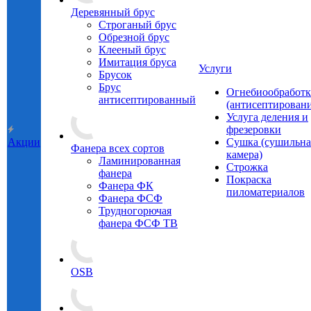
Деревянный брус
Строганый брус
Обрезной брус
Клееный брус
Имитация бруса
Услуги
Брусок
Брус
Огнебиообработк
антисептированный
(антисептировани
Услуга деления и
фрезеровки
Акции
Сушка (сушильна
Фанера всех сортов
камера)
Ламинированная
Строжка
фанера
Покраска
Фанера ФК
пиломатериалов
Фанера ФСФ
Трудногорючая
фанера ФСФ ТВ
OSB