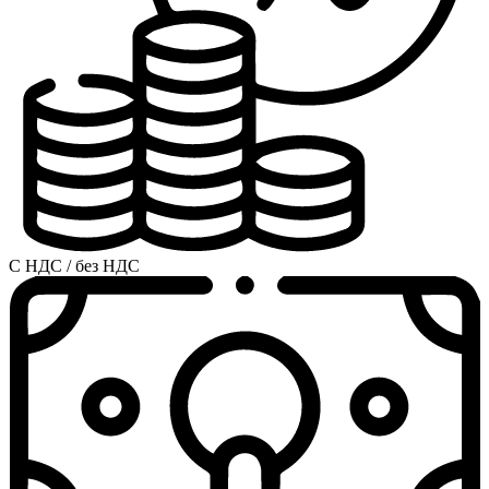
С НДС / без НДС