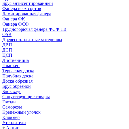
Брус антисептированный
Фанера всех сортов
Ламинированная фанера
Фанера ФК
Фанера ФСФ
Трудногорючая фанера ФСФ ТВ
OSB
Древесно-плитные материалы
ДВП
ДСП
ЦСП
Лиственница
Планкен
Террасная доска
Палубная доска
Доска обрезная
Брус обрезной
Блок хаус
Сопутствующие товары
Гвозди
Саморезы
Крепежный уголок
Кляймер
Утеплители
Акции