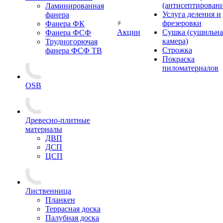
(антисептировани
Ламинированная
Услуга деления и
фанера
фрезеровки
Фанера ФК
Акции
Сушка (сушильна
Фанера ФСФ
камера)
Трудногорючая
Строжка
фанера ФСФ ТВ
Покраска
пиломатериалов
OSB
Древесно-плитные
материалы
ДВП
ДСП
ЦСП
Лиственница
Планкен
Террасная доска
Палубная доска