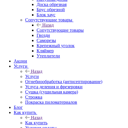
Доска обрезная
Брус обрезной
Блок хаус
Сопутствующие товары
Назад
Сопутствующие товары
Гвозди
Саморезы
Крепежный уголок
Кляймер
Утеплители
Акции
Услуги
Назад
Услуги
Огнебиообработка (антисептирование)
Услуга деления и фрезеровки
Сушка (сушильная камера)
Строжка
Покраска пиломатериалов
Блог
Как купить
Назад
Как купить
Условия оплаты