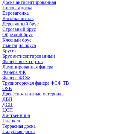
Доска антисептированная
Половая доска
Евровагонка
Вагонка штиль
Деревянный брус
Строганый брус
Обрезной брус
Клееный брус
Имитация бруса
Брусок
Брус антисептированный
Фанера всех сортов
Ламинированная фанера
Фанера ФК
Фанера ФСФ
Трудногорючая фанера ФСФ ТВ
OSB
Древесно-плитные материалы
ДВП
ДСП
ЦСП
Лиственница
Планкен
Террасная доска
Палубная доска