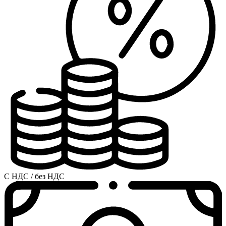
С НДС / без НДС