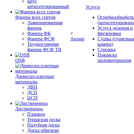
Брус
антисептированный
Услуги
Фанера всех сортов
Огнебиообработк
Ламинированная
(антисептировани
фанера
Услуга деления и
Фанера ФК
фрезеровки
Фанера ФСФ
Акции
Сушка (сушильна
Трудногорючая
камера)
фанера ФСФ ТВ
Строжка
Покраска
OSB
пиломатериалов
Древесно-плитные
материалы
ДВП
ДСП
ЦСП
Лиственница
Планкен
Террасная доска
Палубная доска
Доска обрезная