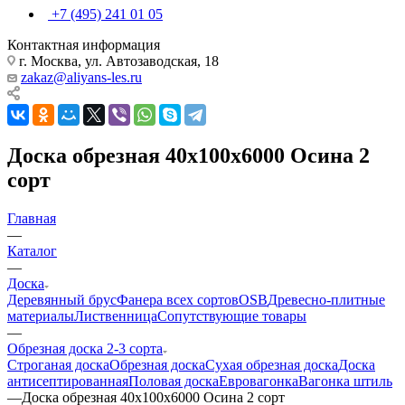
+7 (495) 241 01 05
Контактная информация
г. Москва, ул. Автозаводская, 18
zakaz@aliyans-les.ru
Доска обрезная 40х100х6000 Осина 2
сорт
Главная
—
Каталог
—
Доска
Деревянный брус
Фанера всех сортов
OSB
Древесно-плитные
материалы
Лиственница
Сопутствующие товары
—
Обрезная доска 2-3 сорта
Строганая доска
Обрезная доска
Сухая обрезная доска
Доска
антисептированная
Половая доска
Евровагонка
Вагонка штиль
—
Доска обрезная 40х100х6000 Осина 2 сорт