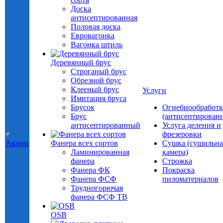
Доска
антисептированная
Половая доска
Евровагонка
Вагонка штиль
Деревянный брус
Строганый брус
Обрезной брус
Клееный брус
Услуги
Имитация бруса
Брусок
Огнебиообработк
Брус
(антисептировани
антисептированный
Услуга деления и
фрезеровки
Акции
Фанера всех сортов
Сушка (сушильна
Ламинированная
камера)
фанера
Строжка
Фанера ФК
Покраска
Фанера ФСФ
пиломатериалов
Трудногорючая
фанера ФСФ ТВ
OSB