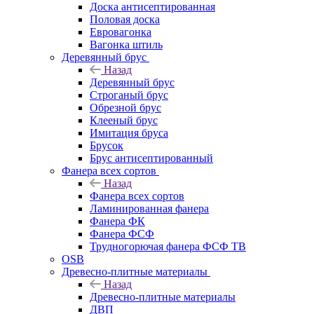
Доска антисептированная
Половая доска
Евровагонка
Вагонка штиль
Деревянный брус
Назад
Деревянный брус
Строганый брус
Обрезной брус
Клееный брус
Имитация бруса
Брусок
Брус антисептированный
Фанера всех сортов
Назад
Фанера всех сортов
Ламинированная фанера
Фанера ФК
Фанера ФСФ
Трудногорючая фанера ФСФ ТВ
OSB
Древесно-плитные материалы
Назад
Древесно-плитные материалы
ДВП